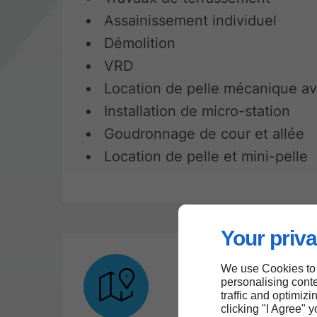
Assainissement individuel
Démolition
VRD
Location de pelle mécanique av
Installation de micro-station
Goudronnage de cour et allée
Location de pelle et mini-pelle
Your priva
We use Cookies to
personalising conte
traffic and optimizi
clicking "I Agree" 