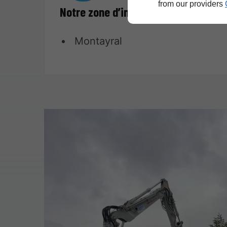
from our providers
Notre zone d’intervention
Montayral