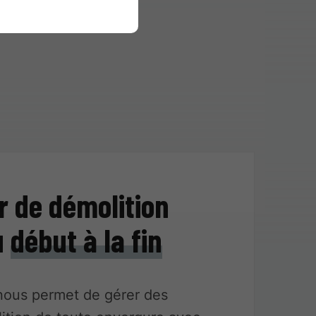
r de démolition
u
début à la fin
nous permet de gérer des