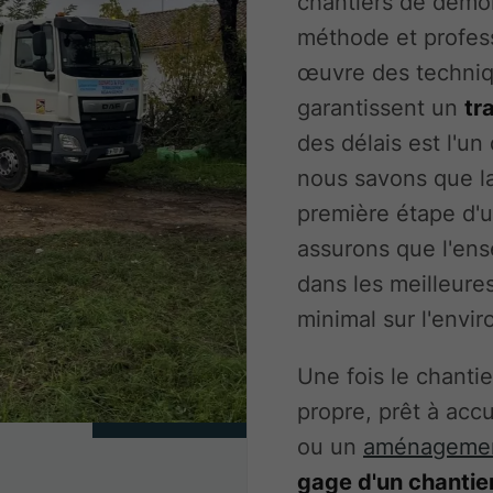
chantiers de démol
méthode et profes
œuvre des techni
garantissent un
tr
des délais est l'u
nous savons que la
première étape d'u
assurons que l'en
dans les meilleure
minimal sur l'envi
Une fois le chantier
propre, prêt à accu
ou un
aménagement
gage d'un chantier