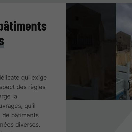
 bâtiments
s
élicate qui exige
espect des règles
rge la
vrages, qu'il
, de bâtiments
nées diverses.