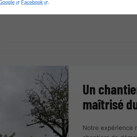
Google
Facebook
.
Un chantie
maîtrisé d
Notre expérience 